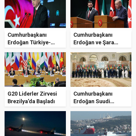
Cumhurbaşkanı
Cumhurbaşkanı
Erdoğan Türkiye-
Erdoğan ve Şara
Pakistan İş
Açıklama Yaptı
Forumu’nda Konuştu
G20 Liderler Zirvesi
Cumhurbaşkanı
Brezilya’da Başladı
Erdoğan Suudi
Arabistan’da