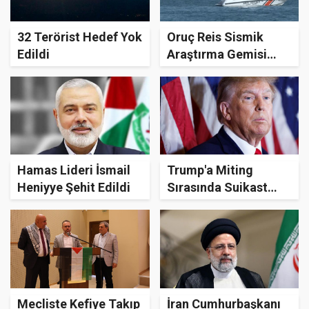
32 Terörist Hedef Yok
Oruç Reis Sismik
Edildi
Araştırma Gemisi
Somali'ye Uğurlandı
Hamas Lideri İsmail
Trump'a Miting
Heniyye Şehit Edildi
Sırasında Suikast
Yapıldı
Mecliste Kefiye Takıp
İran Cumhurbaşkanı