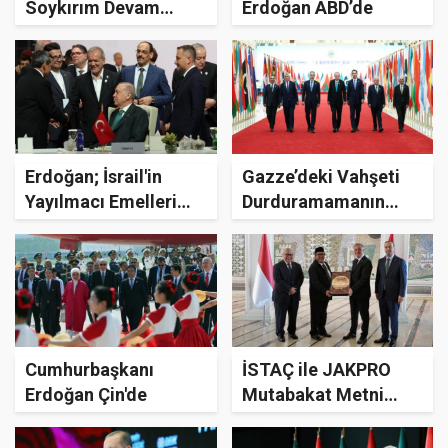
Soykırım Devam
Erdoğan ABD’de
Ediyor”
Erdoğan; İsrail'in
Gazze’deki Vahşeti
Yayılmacı Emelleri
Durduramamanın
Boşa Çıkacak
İzahı Yok
Cumhurbaşkanı
İSTAÇ ile JAKPRO
Erdoğan Çin'de
Mutabakat Metni
İmzaladı