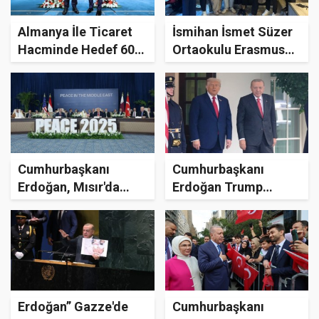
Almanya İle Ticaret
İsmihan İsmet Süzer
Hacminde Hedef 60
Ortaokulu Erasmus
Milyar Dolar
Öğrencilerini Ağırladı
Cumhurbaşkanı
Cumhurbaşkanı
Erdoğan, Mısır'da
Erdoğan Trump
Barış Zirvesine Katıldı
Görüşmesi
Gerçekleşti
Erdoğan” Gazze'de
Cumhurbaşkanı