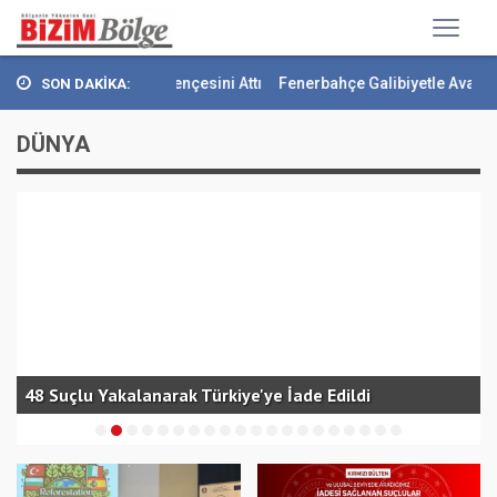
Kara Kartal Pençesini Attı
Fenerbahçe Galibiyetle Avantajı Yaka
SON DAKİKA:
DÜNYA
a
48 Suçlu Yakalanarak Türkiye'ye İade Edildi
K