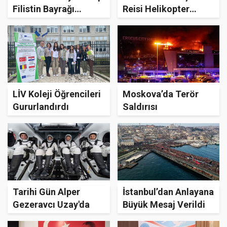
Filistin Bayrağı
Reisi Helikopter
Açtılar
Kazasında Öldü
LİV Koleji Öğrencileri
Moskova’da Terör
Gururlandırdı
Saldırısı
Tarihi Gün Alper
İstanbul’dan Anlayana
Gezeravcı Uzay'da
Büyük Mesaj Verildi