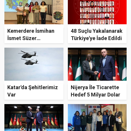
Kemerdere İsmihan
48 Suçlu Yakalanarak
İsmet Süzer
Türkiye'ye İade Edildi
Ortaokulu’ndan
Avrupa Çıkartması
Katar'da Şehitlerimiz
Nijerya İle Ticarette
Var
Hedef 5 Milyar Dolar