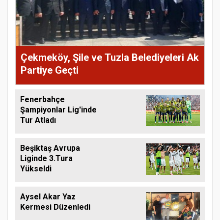
Çekmeköy, Şile ve Tuzla Belediyeleri Ak
Partiye Geçti
Fenerbahçe
Şampiyonlar Lig'inde
Tur Atladı
Beşiktaş Avrupa
Liginde 3.Tura
Yükseldi
Aysel Akar Yaz
Kermesi Düzenledi