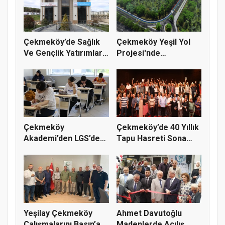
Çekmeköy’de Sağlık
Çekmeköy Yeşil Yol
Ve Gençlik Yatırımları
Projesi'nde
Dev...
Çalışmalar Baş...
Çekmeköy
Çekmeköy’de 40 Yıllık
Akademi’den LGS’de
Tapu Hasreti Sona
Büyük Başarı
Erdi
Yeşilay Çekmeköy
Ahmet Davutoğlu
Çalışmalarını Basın’a
Madenlerde Açılış