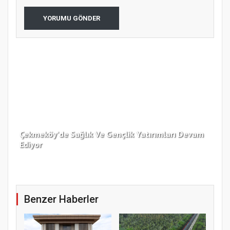
YORUMU GÖNDER
Çekmeköy’de Sağlık Ve Gençlik Yatırımları Devam
Ediyor
Kar
Benzer Haberler