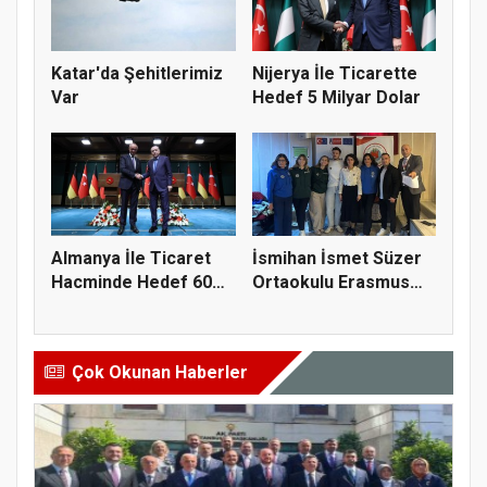
Katar'da Şehitlerimiz
Nijerya İle Ticarette
Var
Hedef 5 Milyar Dolar
Almanya İle Ticaret
İsmihan İsmet Süzer
Hacminde Hedef 60
Ortaokulu Erasmus
Milyar...
Öğrenci...
Çok Okunan Haberler