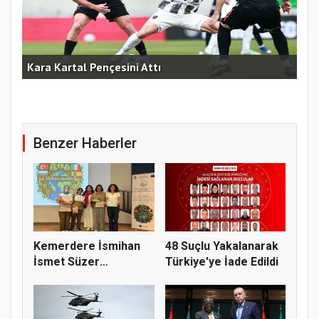
am
Kara Kartal Pençesini Attı
Fen
Benzer Haberler
Kemerdere İsmihan
48 Suçlu Yakalanarak
İsmet Süzer
Türkiye'ye İade Edildi
Ortaokulu’ndan...