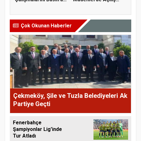
Anlatt...
Yaptı
Çok Okunan Haberler
Çekmeköy, Şile ve Tuzla Belediyeleri Ak
Partiye Geçti
Fenerbahçe
Şampiyonlar Lig'inde
Tur Atladı