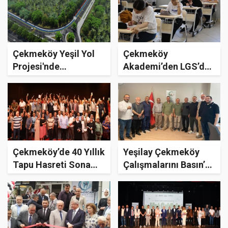
Çekmeköy Yeşil Yol
Çekmeköy
Projesi'nde
Akademi’den LGS’de
Çalışmalar Başladı
Büyük Başarı
Çekmeköy’de 40 Yıllık
Yeşilay Çekmeköy
Tapu Hasreti Sona
Çalışmalarını Basın’a
Erdi
Anlattı