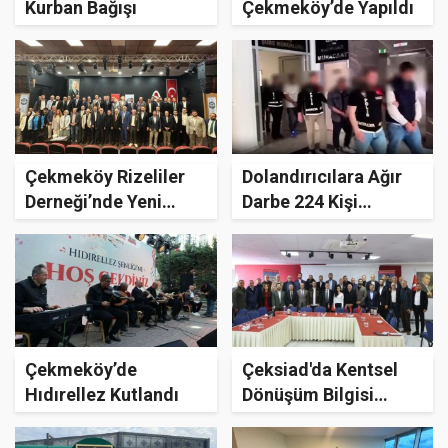
Kurban Bağışı
Çekmeköy’de Yapıldı
Çekmeköy Rizeliler
Dolandırıcılara Ağır
Derneği’nde Yeni
Darbe 224 Kişi
Dönem Başladı
Yakalandı
Çekmeköy’de
Çeksiad'da Kentsel
Hıdırellez Kutlandı
Dönüşüm Bilgisi
Verildi