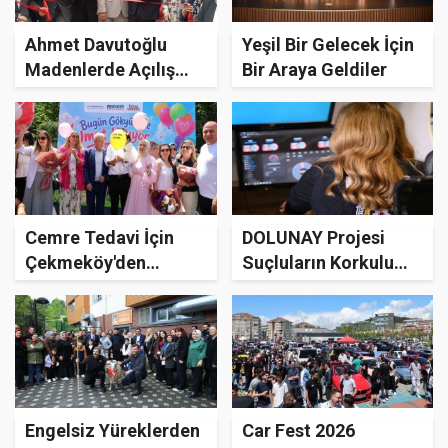
Ahmet Davutoğlu
Yeşil Bir Gelecek İçin
Madenlerde Açılış
Bir Araya Geldiler
Yaptı
Cemre Tedavi İçin
DOLUNAY Projesi
Çekmeköy'den
Suçluların Korkulu
Uğurlandı
Rüyası Olacak
Engelsiz Yüreklerden
Car Fest 2026