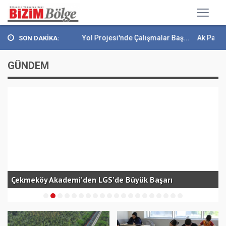
Çekmeköy Yeşil Yol Projesi'nde Çalışmalar Baş...
Ak Parti'den O
SON DAKİKA:
GÜNDEM
Çekmeköy Akademi’den LGS’de Büyük Başarı
Ç