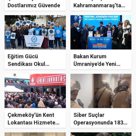
Dostlarımız Güvende
Kahramanmaraş’ta
Meydana Gelen
Saldırı İle İlgili Bilgi
Verdi
Eğitim Gücü
Bakan Kurum
Sendikası Okul
Ümraniye'de Yeni
Saldırısı ile ilgili
Destek Paketini
Basın Açıklaması
Açıkladı
Yaptı
Çekmeköy’ün Kent
Siber Suçlar
Lokantası Hizmete
Operasyonunda 183
Başladı
Kişi Yakalandı