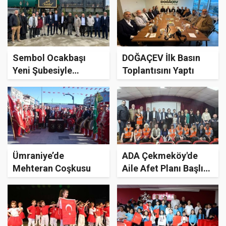
Sembol Ocakbaşı
DOĞAÇEV İlk Basın
Yeni Şubesiyle
Toplantısını Yaptı
Çekmeköy'de
Ümraniye’de
ADA Çekmeköy'de
Mehteran Coşkusu
Aile Afet Planı Başlıklı
Seminer Verdi