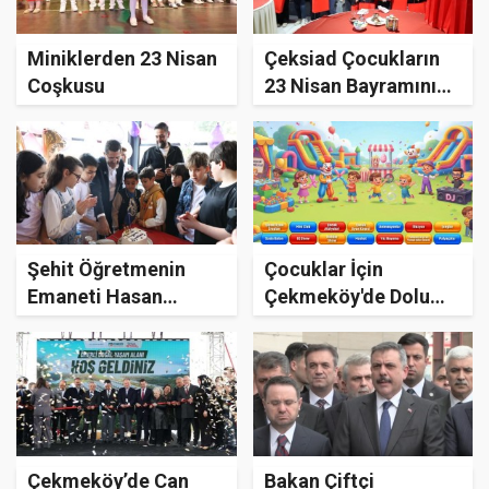
Miniklerden 23 Nisan
Çeksiad Çocukların
Coşkusu
23 Nisan Bayramını
Kutladı
Şehit Öğretmenin
Çocuklar İçin
Emaneti Hasan
Çekmeköy'de Dolu
Kemal’e Doğum Günü
Dolu 23 Nisan
Sürprizi
Hazırlığı
Çekmeköy’de Can
Bakan Çiftçi