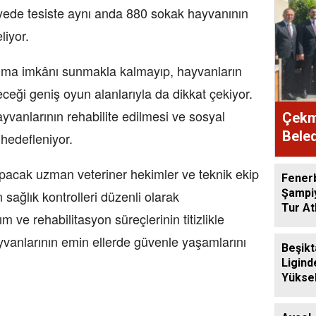
yede tesiste aynı anda 880 sokak hayvanının
iyor.
mkânı sunmakla kalmayıp, hayvanların
eği geniş oyun alanlarıyla da dikkat çekiyor.
vanlarının rehabilite edilmesi ve sosyal
Çekme
Beled
hedefleniyor.
zman veteriner hekimler ve teknik ekip
Fener
Şampiy
sağlık kontrolleri düzenli olarak
Tur At
m ve rehabilitasyon süreçlerinin titizlikle
yvanlarının emin ellerde güvenle yaşamlarını
Beşikt
Ligind
Yüksel