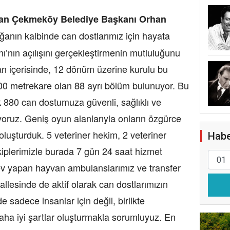
meköy Belediye Başkanı Orhan
ğanın kalbinde can dostlarımız için hayata
’nın açılışını gerçekleştirmenin mutluluğunu
an içerisinde, 12 dönüm üzerine kurulu bu
100 metrekare olan 88 ayrı bölüm bulunuyor. Bu
k 880 can dostumuza güvenli, sağlıklı ve
yoruz. Geniş oyun alanlarıyla onların özgürce
oluşturduk. 5 veteriner hekim, 2 veteriner
Habe
iplerimizle burada 7 gün 24 saat hizmet
ev yapan hayvan ambulanslarımız ve transfer
allesinde de aktif olarak can dostlarımızın
 sadece insanlar için değil, birlikte
daha iyi şartlar oluşturmakla sorumluyuz. En