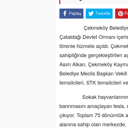
Paylaş
Tweetle
P
Çekmeköy Belediyesi tara
Çataldağı Devlet Ormanı içer
törenle hizmete açıldı. Çekm
sahipliğinde gerçekleştirilen a
Asım Alkan, Çekmeköy Kaymak
Belediye Meclis Başkan Vekili
temsilcileri, STK temsilcileri v
Sokak hayvanlarının huzur
barınmasını amaçlayan tesis, 
çıkıyor. Toplam 75 dönümlük a
alanına sahip olan merkezde, 