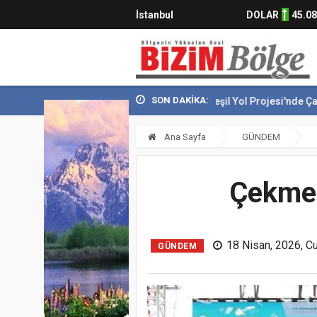
İstanbul
DOLAR
45.0
SON DAKİKA:
Çekmeköy Yeşil Yol Projesi'nde Çalışmalar Baş
Ana Sayfa
GÜNDEM
Çekmek
18 Nisan, 2026, C
GÜNDEM