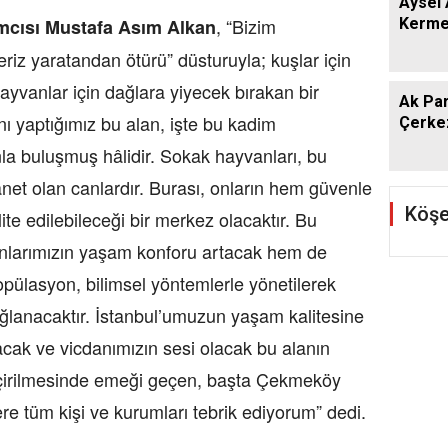
Aysel 
, “Bizim
sı Mustafa Asım Alkan
Kerme
eriz yaratandan ötürü” düsturuyla; kuşlar için
hayvanlar için dağlara yiyecek bırakan bir
Ak Par
nı yaptığımız bu alan, işte bu kadim
Çerkez
a buluşmuş hâlidir. Sokak hayvanları, bu
anet olan canlardır. Burası, onların hem güvenle
Köşe
te edilebileceği bir merkez olacaktır. Bu
larımızın yaşam konforu artacak hem de
pülasyon, bilimsel yöntemlerle yönetilerek
ağlanacaktır. İstanbul’umuzun yaşam kalitesine
acak ve vicdanımızın sesi olacak bu alanın
çirilmesinde emeği geçen, başta Çekmeköy
e tüm kişi ve kurumları tebrik ediyorum” dedi.