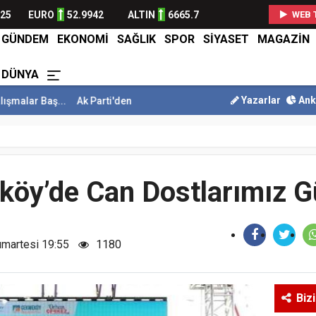
825
EURO
52.9942
ALTIN
6665.7
WEB 
GÜNDEM
EKONOMİ
SAĞLIK
SPOR
SİYASET
MAGAZİN
DÜNYA
Yazarlar
Ank
...
Ak Parti'den Orhan Çerkez'e Ziyaret
Aysel Akar Yaz Kermesi D
öy’de Can Dostlarımız 
umartesi 19:55
1180
Biz