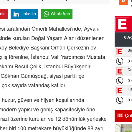
inle
Linkedin
WhatsApp
fından Ömerli Mahallesi’nde, Ayvalı-
isinde kurulan Doğal Yaşam Alanı düzenlenen
eköy Belediye Başkanı Orhan Çerkez’in ev
çılış törenine, İstanbul Vali Yardımcısı Mustafa
amı Resul Çelik, İstanbul Büyükşehir
 Gökhan Gümüşdağ, siyasi parti ilçe
e çok sayıda vatandaş katıldı.
, güven ve hijyen koşullarında
modern yapısı ve geniş kapasitesiyle öne
Ço
razi üzerine kurulan ve 12 dönümlük yerleşke
her biri 100 metrekare büyüklüğünde 88 ayrı