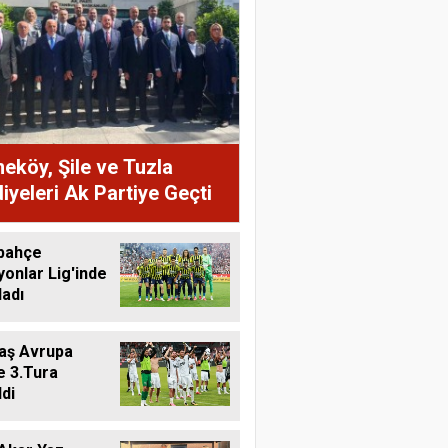
köy, Şile ve Tuzla
iyeleri Ak Partiye Geçti
bahçe
onlar Lig'inde
ladı
aş Avrupa
e 3.Tura
di