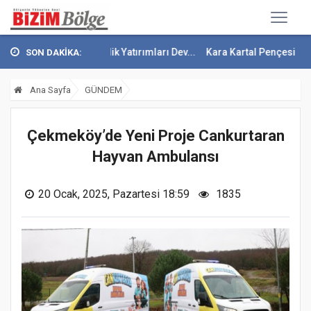
ık Ve Gençlik Yatırımları Dev...
Kara Kartal Pençesini Attı
Fenerba
SON DAKİKA:
Ana Sayfa
GÜNDEM
Çekmeköy’de Yeni Proje Cankurtaran
Hayvan Ambulansı
20 Ocak, 2025, Pazartesi 18:59
1835