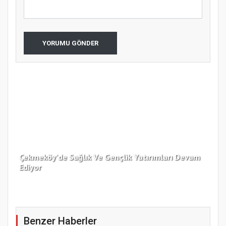
YORUMU GÖNDER
Çekmeköy’de Sağlık Ve Gençlik Yatırımları Devam
Ediyor
Kar
Benzer Haberler