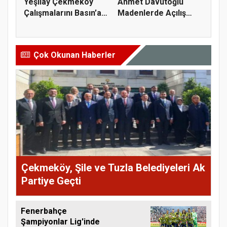
Yeşilay Çekmeköy
Ahmet Davutoğlu
Çalışmalarını Basın’a
Madenlerde Açılış
Anlatt...
Yaptı
Çok Okunan Haberler
Çekmeköy, Şile ve Tuzla Belediyeleri Ak
Partiye Geçti
Fenerbahçe
Şampiyonlar Lig'inde