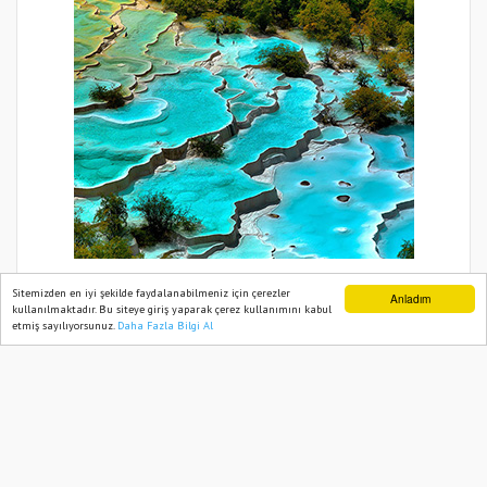
Sitemizden en iyi şekilde faydalanabilmeniz için çerezler
Anladım
kullanılmaktadır. Bu siteye giriş yaparak çerez kullanımını kabul
etmiş sayılıyorsunuz.
Daha Fazla Bilgi Al
Ana Sayfa
Web TV
Foto Galeri
Yazarlar
BIZIM BÖLGE HABER 2021
Yazılım |
Onemsoft
Künye
Gizlilik Politikası
Sitene Ekle
İletişim