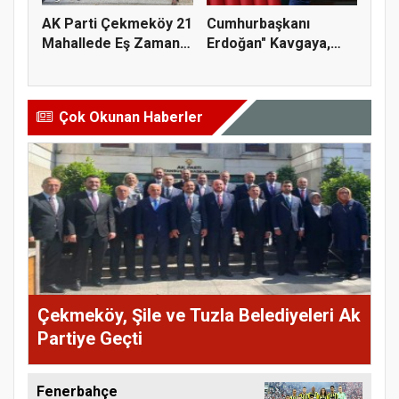
AK Parti Çekmeköy 21
Cumhurbaşkanı
Mahallede Eş Zamanlı
Erdoğan" Kavgaya,
Sah...
Polemiğe Ayır...
Çok Okunan Haberler
Çekmeköy, Şile ve Tuzla Belediyeleri Ak
Partiye Geçti
Fenerbahçe