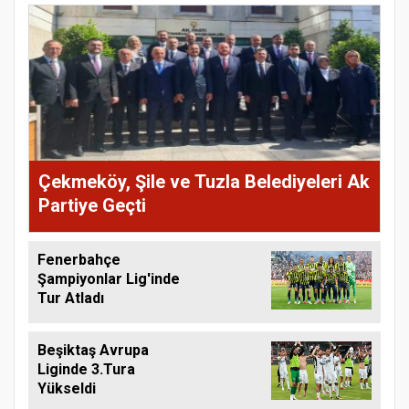
Çekmeköy, Şile ve Tuzla Belediyeleri Ak
Partiye Geçti
Fenerbahçe
Şampiyonlar Lig'inde
Tur Atladı
Beşiktaş Avrupa
Liginde 3.Tura
Yükseldi