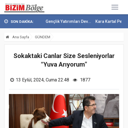
e Sağlık Ve Gençlik Yatırımları Dev...
Kara Kartal Pençesini Attı
SON DAKİKA:
Ana Sayfa
GÜNDEM
Sokaktaki Canlar Size Sesleniyorlar
“Yuva Arıyorum”
13 Eylül, 2024, Cuma 22:48
1877