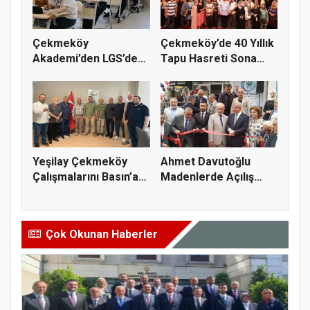
Çekmeköy
Çekmeköy’de 40 Yıllık
Akademi’den LGS’de
Tapu Hasreti Sona
Büyük Başarı
Erdi
Yeşilay Çekmeköy
Ahmet Davutoğlu
Çalışmalarını Basın’a
Madenlerde Açılış
Anlatt...
Yaptı
Çok Okunan Haberler