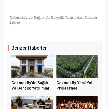
Çekmeköy’de Sağlık Ve Gençlik Yatırımları Devam
Ediyor
Kar
Benzer Haberler
Çekmeköy’de Sağlık
Çekmeköy Yeşil Yol
Ve Gençlik Yatırımları
Projesi'nde
Dev...
Çalışmalar Baş...