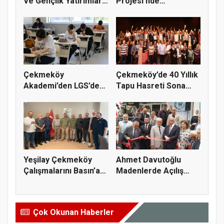
Ve Gençlik Yatırımları
Projesi'nde
Dev...
Çalışmalar Baş...
Çekmeköy
Çekmeköy’de 40 Yıllık
Akademi’den LGS’de
Tapu Hasreti Sona
Büyük Başarı
Erdi
Yeşilay Çekmeköy
Ahmet Davutoğlu
Çalışmalarını Basın’a
Madenlerde Açılış
Anlatt...
Yaptı
Çok Okunan Haberler