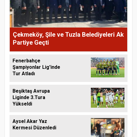
Çekmeköy, Şile ve Tuzla Belediyeleri Ak
Partiye Geçti
Fenerbahçe
Şampiyonlar Lig'inde
Tur Atladı
Beşiktaş Avrupa
Liginde 3.Tura
Yükseldi
Aysel Akar Yaz
Kermesi Düzenledi