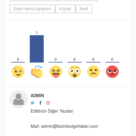
Satın alma sahiplen
Köpek
Kedi
1
0
0
0
0
0
ADMIN
Editörün Diğer Yazıları
Mail: admin@bizimbolgehaber.com