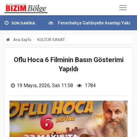
l Pençesini Attı
Fenerbahçe Galibiyetle Avantajı Yakaladı
Çekmeköy
SON DAKİKA:
Ana Sayfa
KÜLTÜR SANAT
Oflu Hoca 6 Filminin Basın Gösterimi
Yapıldı
19 Mayıs, 2026, Salı 11:58
1784