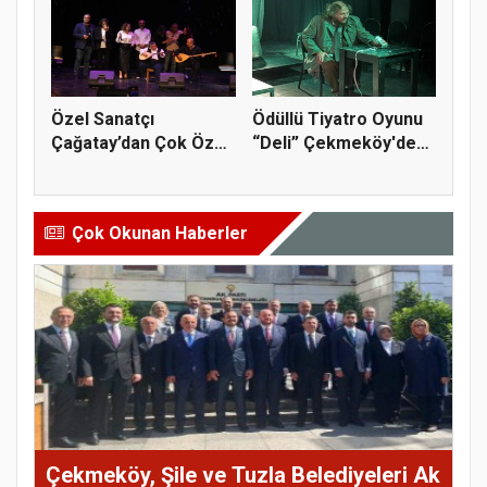
Özel Sanatçı
Ödüllü Tiyatro Oyunu
Çağatay’dan Çok Özel
“Deli” Çekmeköy'de
Bir Konser
Sahne...
Çok Okunan Haberler
Çekmeköy, Şile ve Tuzla Belediyeleri Ak