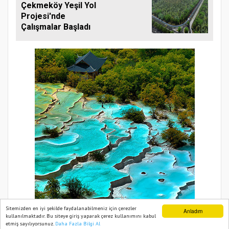
Çekmeköy Yeşil Yol
Projesi'nde
Çalışmalar Başladı
Sitemizden en iyi şekilde faydalanabilmeniz için çerezler
Anladım
kullanılmaktadır. Bu siteye giriş yaparak çerez kullanımını kabul
etmiş sayılıyorsunuz.
Daha Fazla Bilgi Al
Ana Sayfa
Web TV
Foto Galeri
Yazarlar