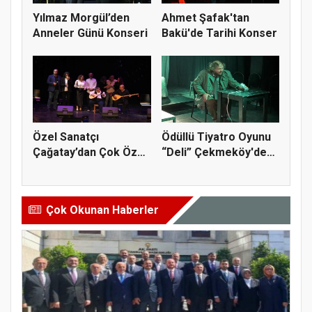
Yılmaz Morgül’den
Ahmet Şafak'tan
Anneler Günü Konseri
Bakü'de Tarihi Konser
Özel Sanatçı
Ödüllü Tiyatro Oyunu
Çağatay’dan Çok Özel
“Deli” Çekmeköy'de
Bir Konser
Sahne...
Çok Okunan Haberler