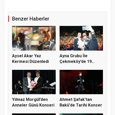
Benzer Haberler
Aysel Akar Yaz
Ayna Grubu İle
Kermesi Düzenledi
Çekmeköy’de 19
Mayıs Coşkusu
Yılmaz Morgül’den
Ahmet Şafak'tan
Anneler Günü Konseri
Bakü'de Tarihi Konser