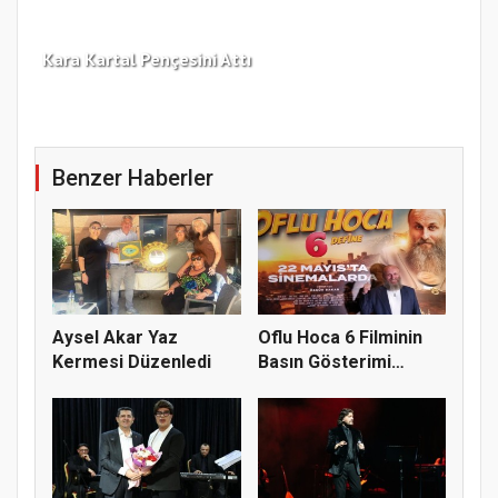
Kara Kartal Pençesini Attı
Fen
Benzer Haberler
Aysel Akar Yaz
Oflu Hoca 6 Filminin
Kermesi Düzenledi
Basın Gösterimi
Yapıldı