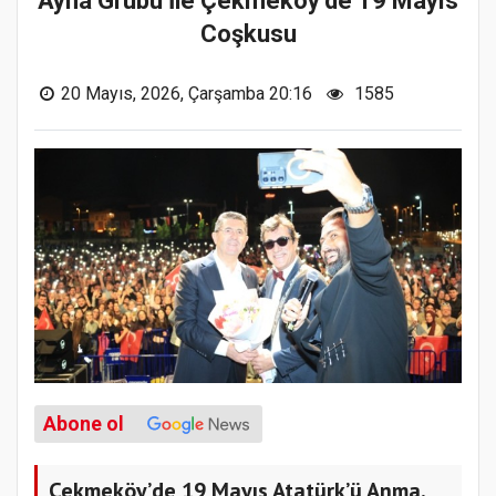
Ayna Grubu İle Çekmeköy’de 19 Mayıs
Coşkusu
20 Mayıs, 2026, Çarşamba 20:16
1585
Abone ol
Çekmeköy’de 19 Mayıs Atatürk’ü Anma,