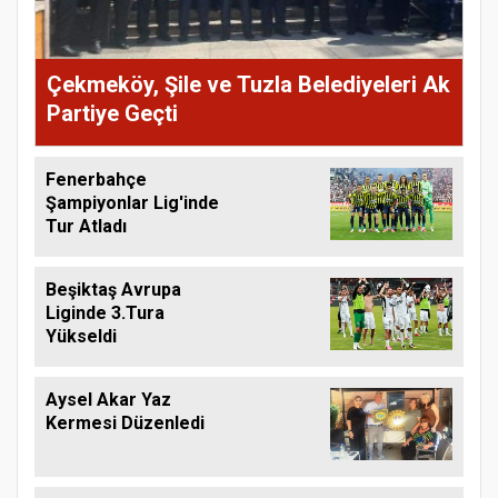
Çekmeköy, Şile ve Tuzla Belediyeleri Ak
Partiye Geçti
Fenerbahçe
Şampiyonlar Lig'inde
Tur Atladı
Beşiktaş Avrupa
Liginde 3.Tura
Yükseldi
Aysel Akar Yaz
Kermesi Düzenledi