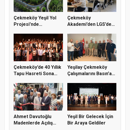
Çekmeköy Yeşil Yol
Çekmeköy
Projesi'nde
Akademi’den LGS’de
Çalışmalar Baş...
Büyük Başarı
Çekmeköy’de 40 Yıllık
Yeşilay Çekmeköy
Tapu Hasreti Sona
Çalışmalarını Basın’a
Erdi
Anlatt...
Ahmet Davutoğlu
Yeşil Bir Gelecek İçin
Madenlerde Açılış
Bir Araya Geldiler
Yaptı