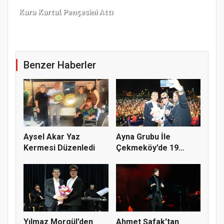
Kara Kartal Pençesini Attı
Fen
Benzer Haberler
Aysel Akar Yaz
Ayna Grubu İle
Kermesi Düzenledi
Çekmeköy’de 19
Mayıs Coşkusu
Yılmaz Morgül’den
Ahmet Şafak'tan