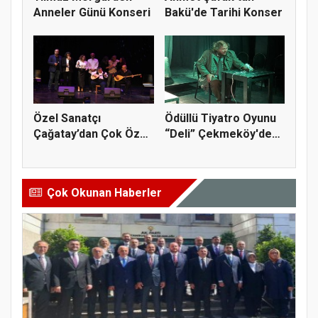
Anneler Günü Konseri
Bakü'de Tarihi Konser
Özel Sanatçı
Ödüllü Tiyatro Oyunu
Çağatay’dan Çok Özel
“Deli” Çekmeköy'de
Bir Konser
Sahne...
Çok Okunan Haberler