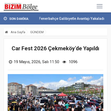
çesini Attı
Fenerbahçe Galibiyetle Avantajı Yakaladı
Çekmeköy Yeşi
SON DAKİKA:
Ana Sayfa
GÜNDEM
Car Fest 2026 Çekmeköy’de Yapıldı
19 Mayıs, 2026, Salı 11:50
1096