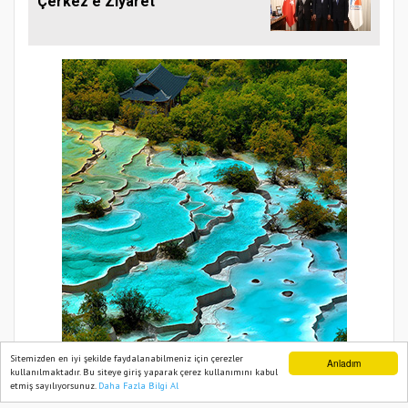
Çerkez'e Ziyaret
Sitemizden en iyi şekilde faydalanabilmeniz için çerezler
Anladım
kullanılmaktadır. Bu siteye giriş yaparak çerez kullanımını kabul
etmiş sayılıyorsunuz.
Daha Fazla Bilgi Al
Ana Sayfa
Web TV
Foto Galeri
Yazarlar