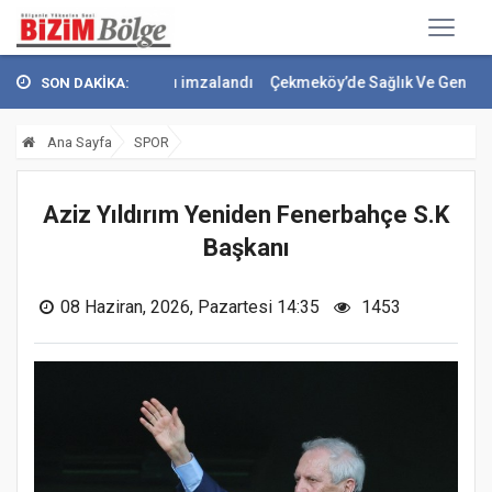
ma Anlaşması imzalandı
Çekmeköy’de Sağlık Ve Gençlik Yatırımları D
SON DAKİKA:
Ana Sayfa
SPOR
Aziz Yıldırım Yeniden Fenerbahçe S.K
Başkanı
08 Haziran, 2026, Pazartesi 14:35
1453