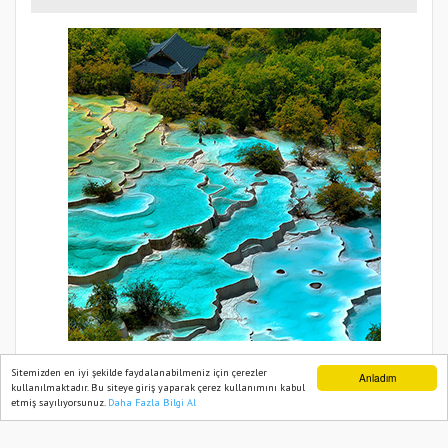
Sitemizden en iyi şekilde faydalanabilmeniz için çerezler
Anladım
kullanılmaktadır. Bu siteye giriş yaparak çerez kullanımını kabul
etmiş sayılıyorsunuz.
Daha Fazla Bilgi Al
Ana Sayfa
Web TV
Foto Galeri
Yazarlar
BIZIM BÖLGE HABER 2021