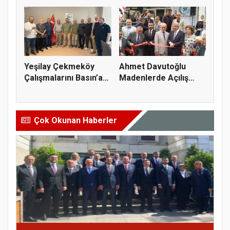
Büyük Başarı
Erdi
Yeşilay Çekmeköy
Ahmet Davutoğlu
Çalışmalarını Basın’a
Madenlerde Açılış
Anlatt...
Yaptı
Çok Okunan Haberler