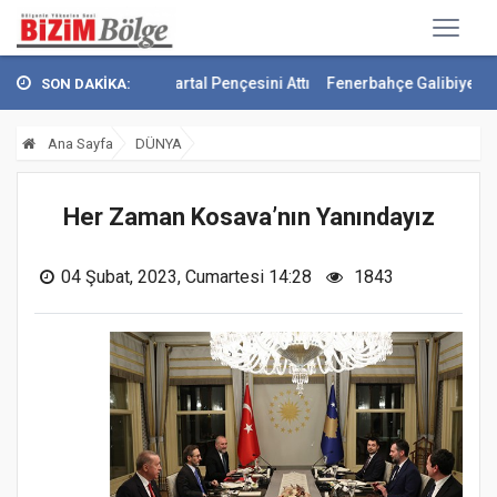
Kara Kartal Pençesini Attı
Fenerbahçe Galibiyetle Avantajı Yakala
SON DAKİKA:
Ana Sayfa
DÜNYA
Her Zaman Kosava’nın Yanındayız
04 Şubat, 2023, Cumartesi 14:28
1843