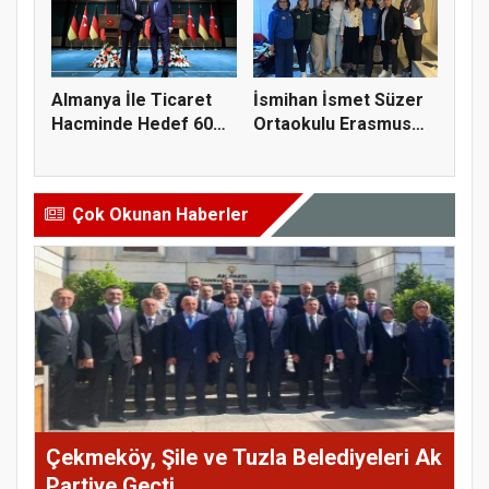
Almanya İle Ticaret
İsmihan İsmet Süzer
Hacminde Hedef 60
Ortaokulu Erasmus
Milyar...
Öğrenci...
Çok Okunan Haberler
Çekmeköy, Şile ve Tuzla Belediyeleri Ak
Partiye Geçti