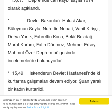
olarak açıklandı.
* Devlet Bakanları Hulusi Akar,
Süleyman Soylu, Nurettin Nebati, Vahit Kirişçi,
Derya Yanık, Fahrettin Koca, Bekir Bozdağ,
Murat Kurum, Fatih Dönmez, Mehmet Ersoy,
Mahmut Özer Deprem bölgesinde
incelemelerde bulunuyorlar
* 15,49 İskenderun Devlet Hastanesi’nde ki
kurtarma çalışmaları devam ediyor. Şuan yaralı
bir kadın kurtarildi.
*
SAKOM’dan alınan ilk bilgilere
Sitemizden en iyi şekilde faydalanabilmeniz için çerezler
Anladım
kullanılmaktadır. Bu siteye giriş yaparak çerez kullanımını kabul
etmiş sayılıyorsunuz.
Daha Fazla Bilgi Al
Ana Sayfa
Web TV
Foto Galeri
Yazarlar
göre an itibarıyla Kahramanmaraş’ta 191,