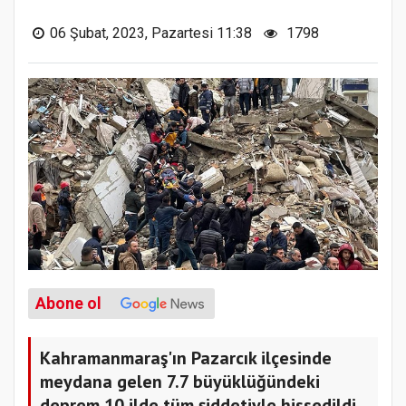
06 Şubat, 2023, Pazartesi 11:38
1798
Abone ol
Kahramanmaraş'ın Pazarcık ilçesinde
meydana gelen 7.7 büyüklüğündeki
deprem 10 ilde tüm şiddetiyle hissedildi.