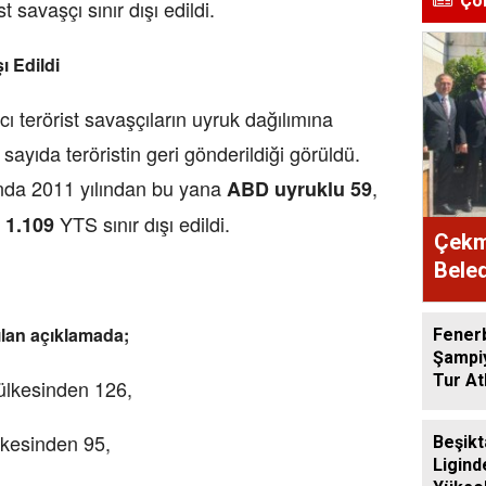
Ço
 savaşçı sınır dışı edildi.
ı Edildi
rörist savaşçıların uyruk dağılımına
sayıda teröristin geri gönderildiği görüldü.
nda 2011 yılından bu yana
,
ABD uyruklu 59
m
YTS sınır dışı edildi.
1.109
Çekme
Beled
pılan açıklamada;
Fener
Şampiy
Tur At
 ülkesinden 126,
ülkesinden 95,
Beşikt
Ligind