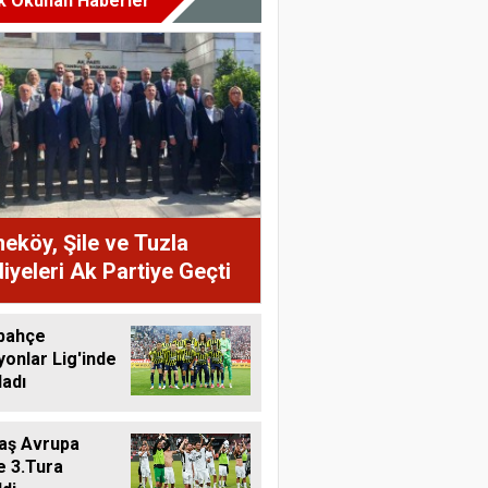
k Okunan Haberler
köy, Şile ve Tuzla
iyeleri Ak Partiye Geçti
bahçe
onlar Lig'inde
ladı
aş Avrupa
e 3.Tura