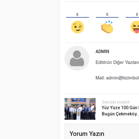
0
0
0
ADMIN
Editörün Diğer Yazıları
Mail: admin@bizimbo
ÖNCEKI HABER
Yüz Yüze 100 Gün
Bugün Çekmeköy..
Yorum Yazın