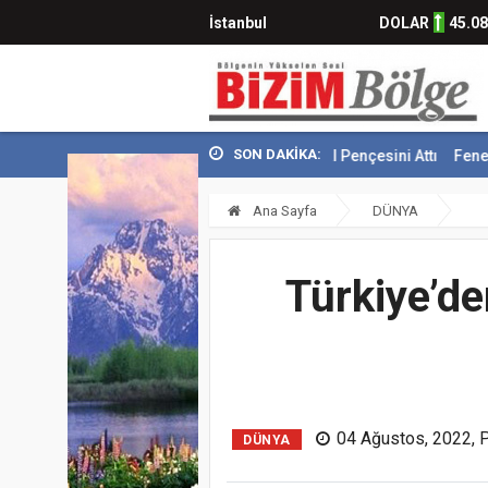
İstanbul
DOLAR
45.0
SON DAKİKA:
Kara Kartal Pençesini Attı
Fenerbahçe Galibiye
Ana Sayfa
DÜNYA
Türkiye’de
04 Ağustos, 2022, 
DÜNYA