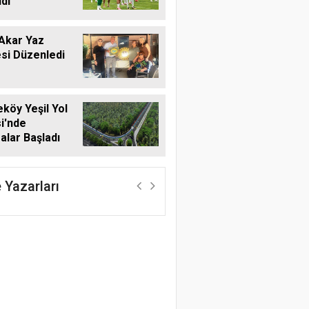
di
Akar Yaz
si Düzenledi
öy Yeşil Yol
i'nde
alar Başladı
 Yazarları