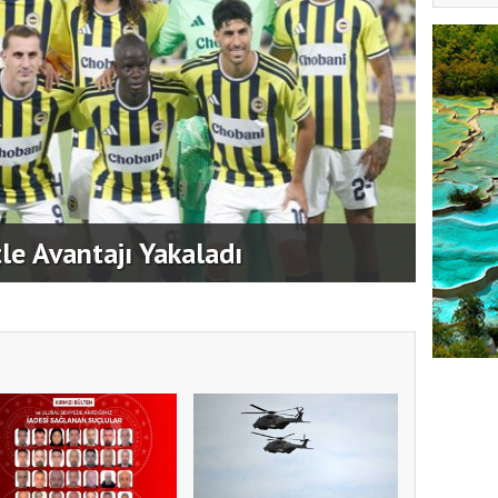
le Avantajı Yakaladı
Çekme