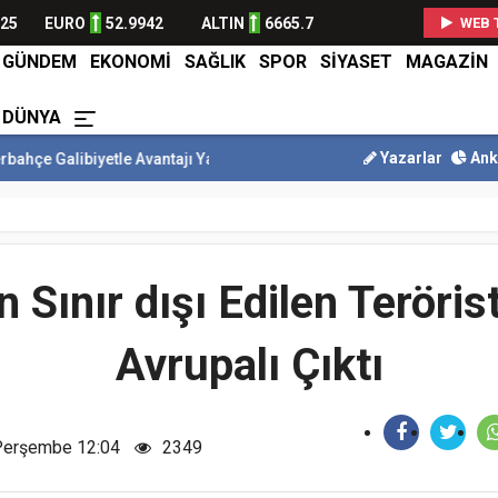
825
EURO
52.9942
ALTIN
6665.7
WEB 
GÜNDEM
EKONOMİ
SAĞLIK
SPOR
SİYASET
MAGAZİN
DÜNYA
Yazarlar
Ank
tle Avantajı Yakaladı
Çekmeköy Yeşil Yol Projesi'nde Çalışmalar Ba
n Sınır dışı Edilen Teröris
Avrupalı Çıktı
Perşembe 12:04
2349