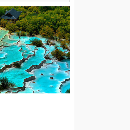
köy Yeşil Yol Projesi'nde Çalışmalar Başl