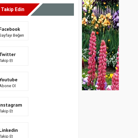
i Takip Edin
Facebook
Sayfayı Beğen
Twitter
Takip Et
Youtube
Abone Ol
Instagram
Takip Et
Linkedin
Takip Et