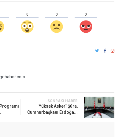
0
0
0
lgehaber.com
SONRAKI HABER
 Programı
Yüksek Askerî Şûra,
.
Cumhurbaşkanı Erdoğa...