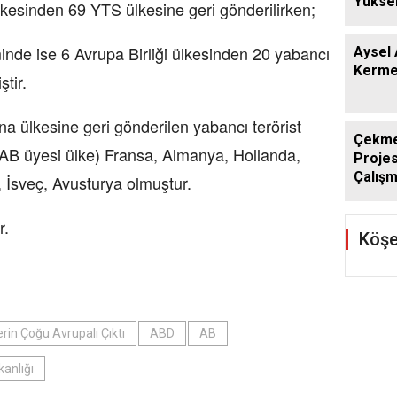
Yüksel
ülkesinden 69 YTS ülkesine geri gönderilirken;
e ise 6 Avrupa Birliği ülkesinden 20 yabancı
Aysel 
Kerme
ştir.
lkesine geri gönderilen yabancı terörist
Çekmek
 (AB üyesi ülke) Fransa, Almanya, Hollanda,
Projes
Çalışm
 İsveç, Avusturya olmuştur.
r.
Köşe
lerin Çoğu Avrupalı Çıktı
ABD
AB
kanlığı