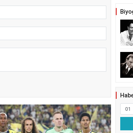
Biyo
Habe