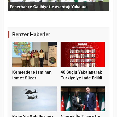
Fenerbahçe Galibiyetle Avantajı Yakaladı
Çek
Benzer Haberler
Kemerdere İsmihan
48 Suçlu Yakalanarak
İsmet Süzer
Türkiye'ye İade Edildi
Ortaokulu’ndan...
Katar'da Şehitlerimiz
Nijerya İle Ticarette