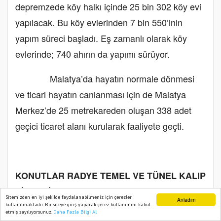
depremzede köy halkı içinde 25 bin 302 köy evi
yapılacak. Bu köy evlerinden 7 bin 550’inin
yapım süreci başladı. Eş zamanlı olarak köy
evlerinde; 740 ahırın da yapımı sürüyor.
Malatya’da hayatın normale dönmesi
ve ticari hayatın canlanması için de Malatya
Merkez’de 25 metrekareden oluşan 338 adet
geçici ticaret alanı kurularak faaliyete geçti.
KONUTLAR RADYE TEMEL VE TÜNEL KALIP
SİSTEMİYLE YAPILIYOR
Sitemizden en iyi şekilde faydalanabilmeniz için çerezler
Anladım
kullanılmaktadır. Bu siteye giriş yaparak çerez kullanımını kabul
etmiş sayılıyorsunuz.
Daha Fazla Bilgi Al
Ana Sayfa
Web TV
Foto Galeri
Yazarlar
Bakanlık bünyesindeki Toplu Konut