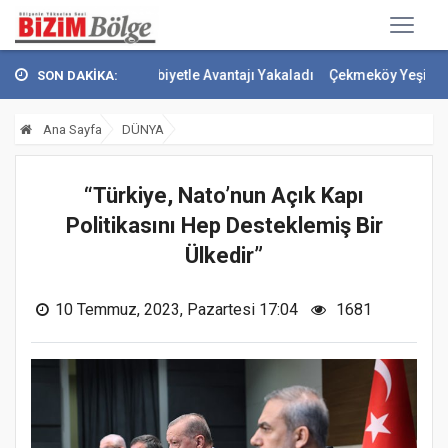
çe Galibiyetle Avantajı Yakaladı
Çekmeköy Yeşil Yol Projesi'nde Çal
SON DAKİKA:
Ana Sayfa
DÜNYA
“Türkiye, Nato’nun Açık Kapı
Politikasını Hep Desteklemiş Bir
Ülkedir”
10 Temmuz, 2023, Pazartesi 17:04
1681