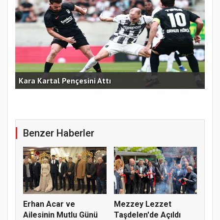
am
Kara Kartal Pençesini Attı
Fen
Benzer Haberler
Erhan Acar ve
Mezzey Lezzet
Ailesinin Mutlu Günü
Taşdelen'de Açıldı