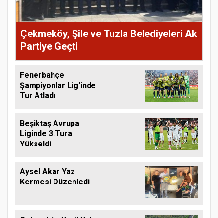
Çekmeköy, Şile ve Tuzla Belediyeleri Ak
Partiye Geçti
Fenerbahçe
Şampiyonlar Lig'inde
Tur Atladı
Beşiktaş Avrupa
Liginde 3.Tura
Yükseldi
Aysel Akar Yaz
Kermesi Düzenledi