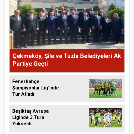
Çekmeköy, Şile ve Tuzla Belediyeleri Ak
Partiye Geçti
Fenerbahçe
Şampiyonlar Lig'inde
Tur Atladı
Beşiktaş Avrupa
Liginde 3.Tura
Yükseldi