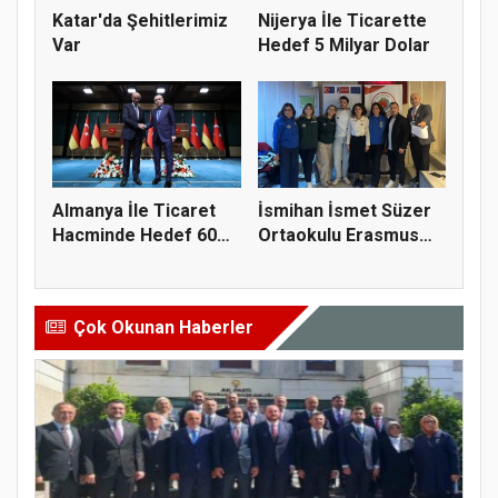
Katar'da Şehitlerimiz
Nijerya İle Ticarette
Var
Hedef 5 Milyar Dolar
Almanya İle Ticaret
İsmihan İsmet Süzer
Hacminde Hedef 60
Ortaokulu Erasmus
Milyar...
Öğrenci...
Çok Okunan Haberler