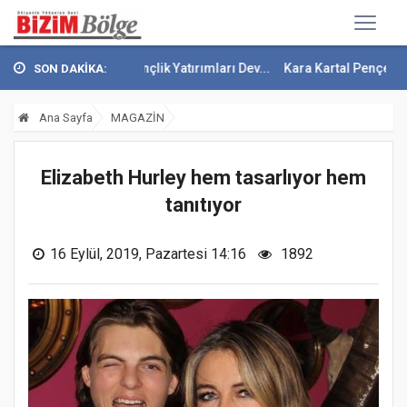
ğlık Ve Gençlik Yatırımları Dev...
Kara Kartal Pençesini Attı
Fener
SON DAKİKA:
Ana Sayfa
MAGAZİN
Elizabeth Hurley hem tasarlıyor hem
tanıtıyor
16 Eylül, 2019, Pazartesi 14:16
1892