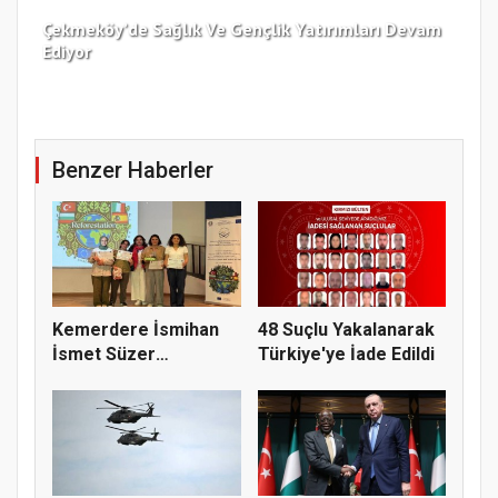
Çekmeköy’de Sağlık Ve Gençlik Yatırımları Devam
Ediyor
Kar
Benzer Haberler
Kemerdere İsmihan
48 Suçlu Yakalanarak
İsmet Süzer
Türkiye'ye İade Edildi
Ortaokulu’ndan...