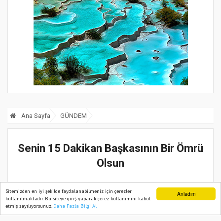
Ana Sayfa
GÜNDEM
Senin 15 Dakikan Başkasının Bir Ömrü
Olsun
14 Aralık, 2022, Çarşamba 16:13
1726
Sitemizden en iyi şekilde faydalanabilmeniz için çerezler
Anladım
kullanılmaktadır. Bu siteye giriş yaparak çerez kullanımını kabul
etmiş sayılıyorsunuz.
Daha Fazla Bilgi Al
Ana Sayfa
Web TV
Foto Galeri
Yazarlar