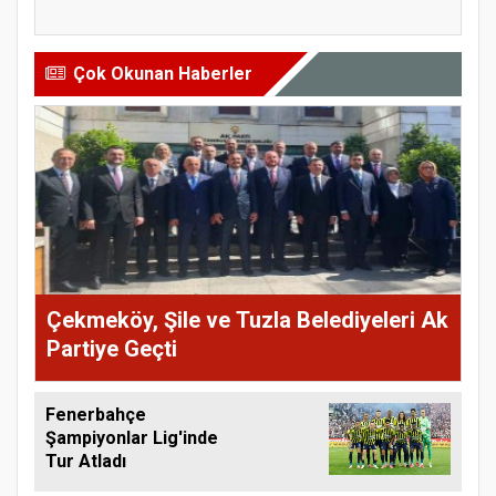
Milyar...
Öğrenci...
Çok Okunan Haberler
Çekmeköy, Şile ve Tuzla Belediyeleri Ak
Partiye Geçti
Fenerbahçe
Şampiyonlar Lig'inde
Tur Atladı