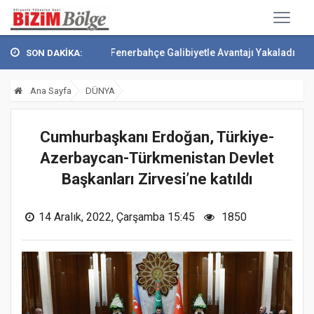
esini Attı
Fenerbahçe Galibiyetle Avantajı Yakaladı
Çekmeköy Yeşi
SON DAKİKA:
Ana Sayfa
DÜNYA
Cumhurbaşkanı Erdoğan, Türkiye-
Azerbaycan-Türkmenistan Devlet
Başkanları Zirvesi’ne katıldı
14 Aralık, 2022, Çarşamba 15:45
1850