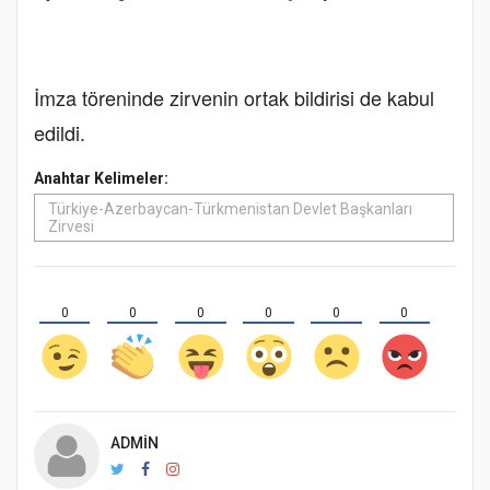
İmza töreninde zirvenin ortak bildirisi de kabul
edildi.
Anahtar Kelimeler:
Türkiye-Azerbaycan-Türkmenistan Devlet Başkanları
Zirvesi
0
0
0
0
0
0
ADMIN