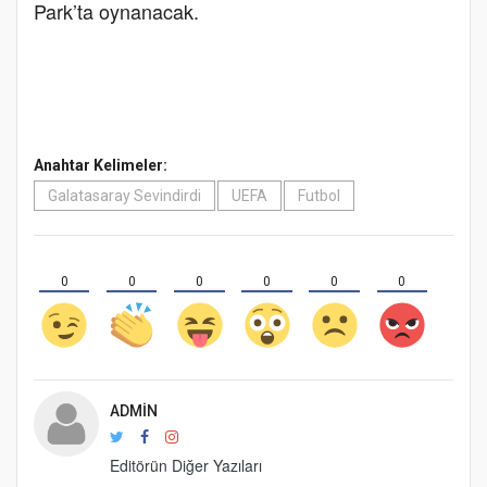
Park’ta oynanacak.
Anahtar Kelimeler:
Galatasaray Sevindirdi
UEFA
Futbol
0
0
0
0
0
0
ADMIN
Editörün Diğer Yazıları