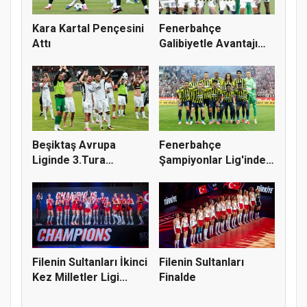
Kara Kartal Pençesini
Fenerbahçe
Attı
Galibiyetle Avantajı
Yakaladı
Beşiktaş Avrupa
Fenerbahçe
Liginde 3.Tura
Şampiyonlar Lig'inde
Yükseldi
Tur Atladı
Filenin Sultanları İkinci
Filenin Sultanları
Kez Milletler Ligi...
Finalde