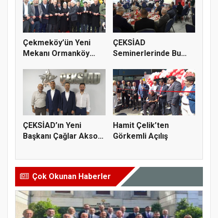
Çekmeköy’ün Yeni
ÇEKSİAD
Mekanı Ormanköy
Seminerlerinde Bu
Dönercisi Aç...
Sefer Gürkan
Sekmen...
ÇEKSİAD’ın Yeni
Hamit Çelik’ten
Başkanı Çağlar Aksoy
Görkemli Açılış
Oldu
Çok Okunan Haberler