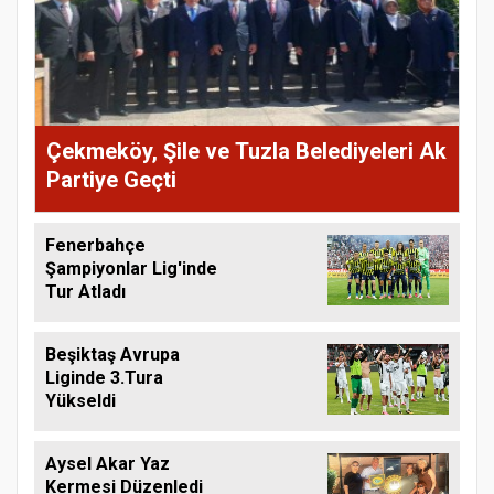
Çekmeköy, Şile ve Tuzla Belediyeleri Ak
Partiye Geçti
Fenerbahçe
Şampiyonlar Lig'inde
Tur Atladı
Beşiktaş Avrupa
Liginde 3.Tura
Yükseldi
Aysel Akar Yaz
Kermesi Düzenledi