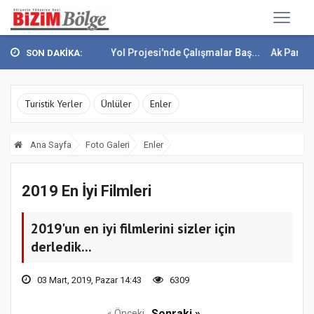
eköy Yeşil Yol Projesi'nde Çalışmalar Baş...
Ak Parti'den Orhan Çe
SON DAKİKA:
Turistik Yerler
Ünlüler
Enler
Ana Sayfa
Foto Galeri
Enler
2019 En İyi Filmleri
2019'un en iyi filmlerini sizler için
derledik...
03 Mart, 2019, Pazar 14:43
6309
Sonraki »
« Önceki