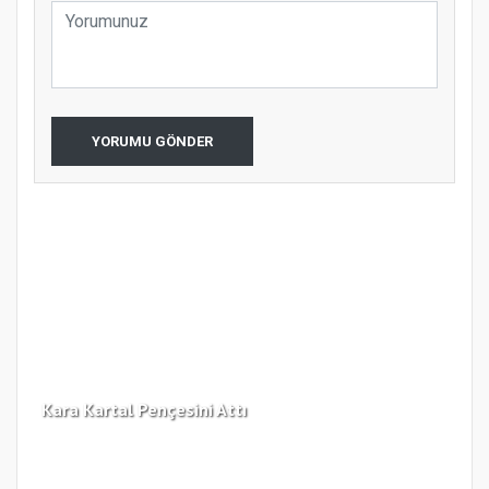
YORUMU GÖNDER
Kara Kartal Pençesini Attı
Fen