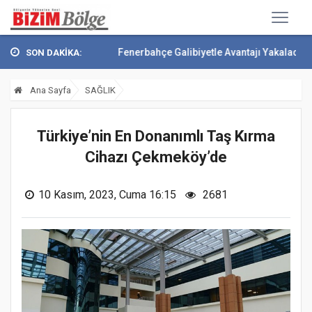
nçesini Attı
Fenerbahçe Galibiyetle Avantajı Yakaladı
Çekmeköy Yeş
SON DAKİKA:
Ana Sayfa
SAĞLIK
Türkiye’nin En Donanımlı Taş Kırma
Cihazı Çekmeköy’de
10 Kasım, 2023, Cuma 16:15
2681