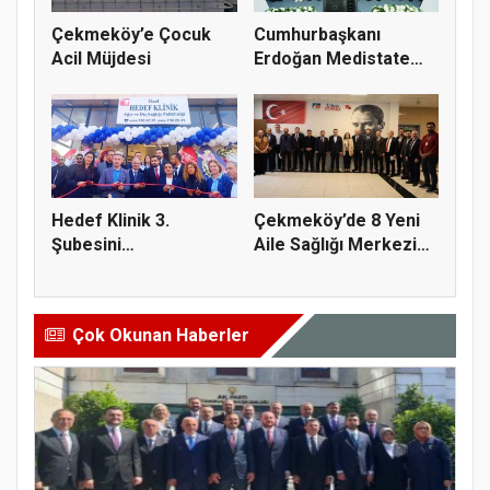
Çekmeköy’e Çocuk
Cumhurbaşkanı
Acil Müjdesi
Erdoğan Medistate
Çekmeköy Hast...
Hedef Klinik 3.
Çekmeköy’de 8 Yeni
Şubesini
Aile Sağlığı Merkezi
Çekmeköy’de Açtı
Yapıl...
Çok Okunan Haberler