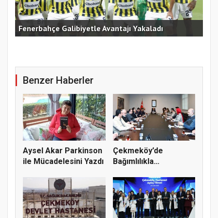
Fenerbahçe Galibiyetle Avantajı Yakaladı
Çek
Benzer Haberler
Aysel Akar Parkinson
Çekmeköy’de
ile Mücadelesini Yazdı
Bağımlılıkla
Mücadelede Sıfır Tol...