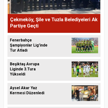
Çekmeköy, Şile ve Tuzla Belediyeleri Ak
Partiye Geçti
Fenerbahçe
Şampiyonlar Lig'inde
Tur Atladı
Beşiktaş Avrupa
Liginde 3.Tura
Yükseldi
Aysel Akar Yaz
Kermesi Düzenledi