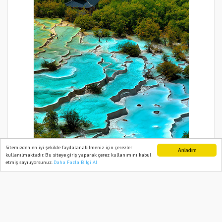
Sitemizden en iyi şekilde faydalanabilmeniz için çerezler
Anladım
kullanılmaktadır. Bu siteye giriş yaparak çerez kullanımını kabul
etmiş sayılıyorsunuz.
Daha Fazla Bilgi Al
Ana Sayfa
Web TV
Foto Galeri
Yazarlar
BIZIM BÖLGE HABER 2021
Yazılım |
Onemsoft
Künye
Gizlilik Politikası
Sitene Ekle
İletişim