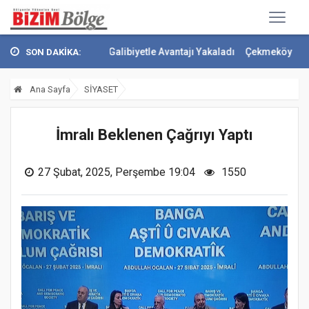
enerbahçe Galibiyetle Avantajı Yakaladı
Çekmeköy Yeşil Yol Projesi'
SON DAKİKA:
Ana Sayfa
SİYASET
İmralı Beklenen Çağrıyı Yaptı
27 Şubat, 2025, Perşembe 19:04
1550