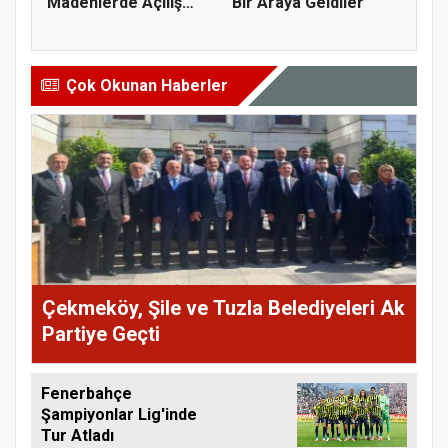
Madenlerde Açılış
Bir Araya Geldiler
Yaptı
Çok Okunan Haberler
Çekmeköy, Şile ve Tuzla Belediyeleri Ak
Partiye Geçti
Fenerbahçe
Şampiyonlar Lig'inde
Tur Atladı