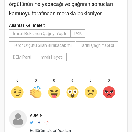
örgütünün ne yapacağı ve çağrının sonuçları
kamuoyu tarafından merakla bekleniyor.
Anahtar Kelimeler:
İmralı Beklenen Çağrıyı Yaptı
PKK
Terör Örgütü Silah Bırakacak mı
Tarihi Çağrı Yapıldı
DEM Parti
İmralı Heyeti
0
0
0
0
0
0
ADMIN
Editörün Diğer Yazıları