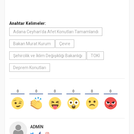
Anahtar Kelimeler:
Adana Ceyhan’da Afet Konutları Tamamlandı
Bakan Murat Kurum
Çevre
Şehircilik ve İklim Değişikliği Bakanlığı
TOKİ
Deprem Konutları
0
0
0
0
0
0
ADMIN