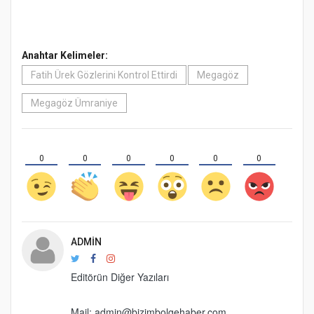
Anahtar Kelimeler:
Fatih Ürek Gözlerini Kontrol Ettirdi
Megagöz
Megagöz Ümraniye
0
0
0
0
0
0
ADMIN
Editörün Diğer Yazıları
Mail: admin@bizimbolgehaber.com