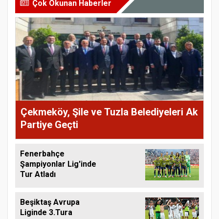
Çok Okunan Haberler
Çekmeköy, Şile ve Tuzla Belediyeleri Ak
Partiye Geçti
Fenerbahçe
Şampiyonlar Lig'inde
Tur Atladı
Beşiktaş Avrupa
Liginde 3.Tura