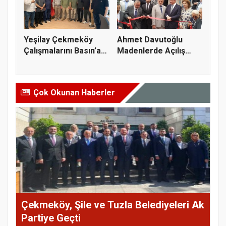
Yeşilay Çekmeköy
Ahmet Davutoğlu
Çalışmalarını Basın’a
Madenlerde Açılış
Anlatt...
Yaptı
Çok Okunan Haberler
Çekmeköy, Şile ve Tuzla Belediyeleri Ak
Partiye Geçti