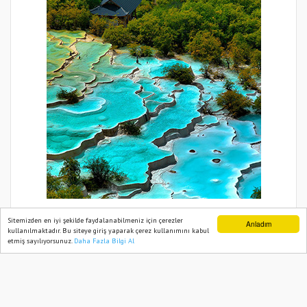
Sitemizden en iyi şekilde faydalanabilmeniz için çerezler
Anladım
kullanılmaktadır. Bu siteye giriş yaparak çerez kullanımını kabul
etmiş sayılıyorsunuz.
Daha Fazla Bilgi Al
Ana Sayfa
Web TV
Foto Galeri
Yazarlar
BIZIM BÖLGE HABER 2021
Yazılım |
Onemsoft
Künye
Gizlilik Politikası
Sitene Ekle
İletişim