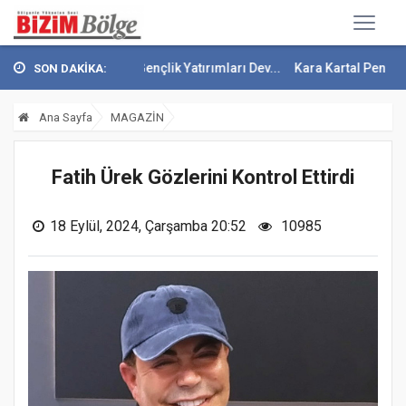
e Sağlık Ve Gençlik Yatırımları Dev...
Kara Kartal Pençesini Attı
F
SON DAKİKA:
Ana Sayfa
MAGAZİN
Fatih Ürek Gözlerini Kontrol Ettirdi
18 Eylül, 2024, Çarşamba 20:52
10985