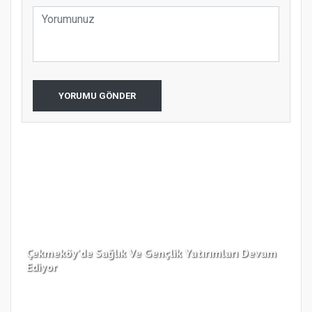
YORUMU GÖNDER
Çekmeköy’de Sağlık Ve Gençlik Yatırımları Devam
Ediyor
Kar