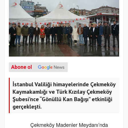
Abone ol
İstanbul Valiliği himayelerinde Çekmeköy
Kaymakamlığı ve Türk Kızılay Çekmeköy
Şubesi’nce “Gönüllü Kan Bağışı” etkinliği
gerçekleşti.
Çekmeköy Madenler Meydanı’nda