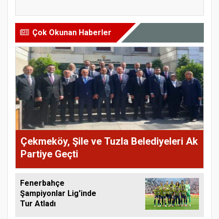
Milyar...
Öğrenci...
Çok Okunan Haberler
Çekmeköy, Şile ve Tuzla Belediyeleri Ak
Partiye Geçti
Fenerbahçe
Şampiyonlar Lig'inde
Tur Atladı