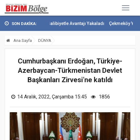
erbahçe Galibiyetle Avantajı Yakaladı
Çekmeköy Yeşil Yol Projesi'n
SON DAKİKA:
Ana Sayfa
DÜNYA
Cumhurbaşkanı Erdoğan, Türkiye-
Azerbaycan-Türkmenistan Devlet
Başkanları Zirvesi’ne katıldı
14 Aralık, 2022, Çarşamba 15:45
1856