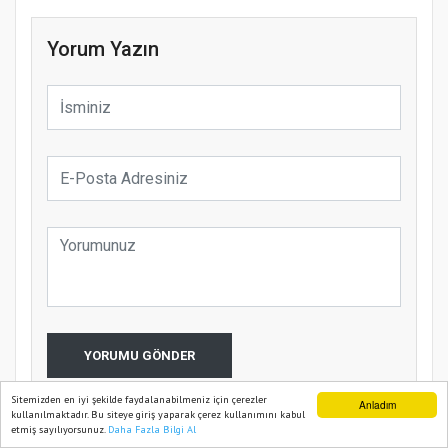
Yorum Yazın
YORUMU GÖNDER
Sitemizden en iyi şekilde faydalanabilmeniz için çerezler
Anladım
kullanılmaktadır. Bu siteye giriş yaparak çerez kullanımını kabul
etmiş sayılıyorsunuz.
Daha Fazla Bilgi Al
Ana Sayfa
Web TV
Foto Galeri
Yazarlar