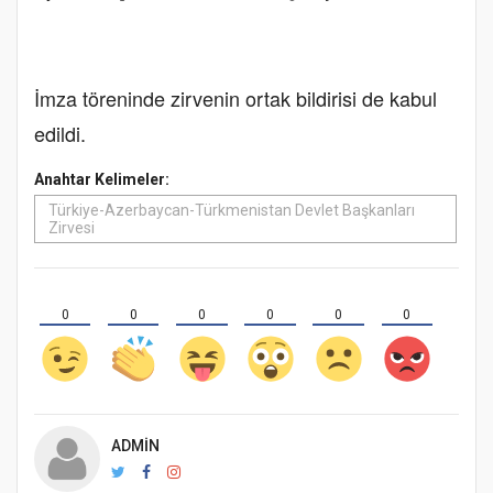
İmza töreninde zirvenin ortak bildirisi de kabul
edildi.
Anahtar Kelimeler:
Türkiye-Azerbaycan-Türkmenistan Devlet Başkanları
Zirvesi
0
0
0
0
0
0
ADMIN