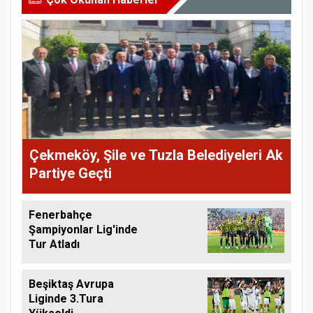
Çekmeköy, Şile ve Tuzla Belediyeleri Ak
Partiye Geçti
Fenerbahçe
Şampiyonlar Lig'inde
Tur Atladı
Beşiktaş Avrupa
Liginde 3.Tura