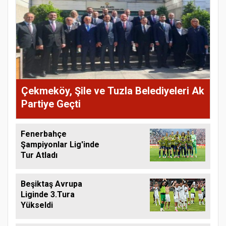
Çekmeköy, Şile ve Tuzla Belediyeleri Ak
Partiye Geçti
Fenerbahçe
Şampiyonlar Lig'inde
Tur Atladı
Beşiktaş Avrupa
Liginde 3.Tura
Yükseldi