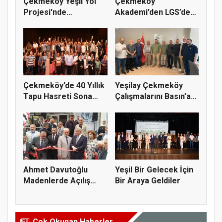
Çekmeköy Yeşil Yol
Çekmeköy
Projesi'nde
Akademi’den LGS’de
Çalışmalar Baş...
Büyük Başarı
Çekmeköy’de 40 Yıllık
Yeşilay Çekmeköy
Tapu Hasreti Sona
Çalışmalarını Basın’a
Erdi
Anlatt...
Ahmet Davutoğlu
Yeşil Bir Gelecek İçin
Madenlerde Açılış
Bir Araya Geldiler
Yaptı
Çok Okunan Haberler