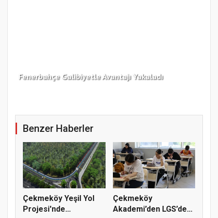
Fenerbahçe Galibiyetle Avantajı Yakaladı
Çek
Benzer Haberler
Çekmeköy Yeşil Yol
Çekmeköy
Projesi'nde
Akademi’den LGS’de