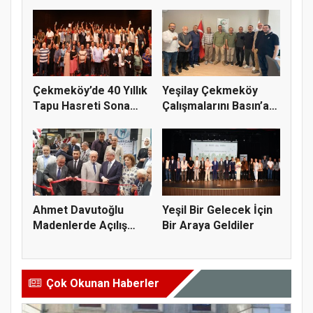
Çalışmalar Baş...
Büyük Başarı
Çekmeköy’de 40 Yıllık
Yeşilay Çekmeköy
Tapu Hasreti Sona
Çalışmalarını Basın’a
Erdi
Anlatt...
Ahmet Davutoğlu
Yeşil Bir Gelecek İçin
Madenlerde Açılış
Bir Araya Geldiler
Yaptı
Çok Okunan Haberler