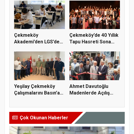
Çekmeköy
Çekmeköy’de 40 Yıllık
Akademi’den LGS’de
Tapu Hasreti Sona
Büyük Başarı
Erdi
Yeşilay Çekmeköy
Ahmet Davutoğlu
Çalışmalarını Basın’a
Madenlerde Açılış
Anlatt...
Yaptı
Çok Okunan Haberler