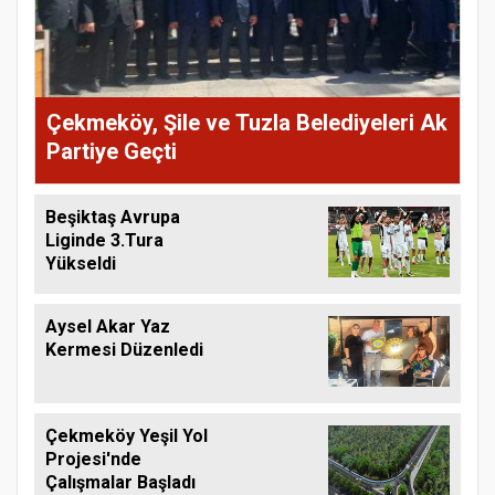
Çekmeköy, Şile ve Tuzla Belediyeleri Ak
Partiye Geçti
Beşiktaş Avrupa
Liginde 3.Tura
Yükseldi
Aysel Akar Yaz
Kermesi Düzenledi
Çekmeköy Yeşil Yol
Projesi'nde
Çalışmalar Başladı