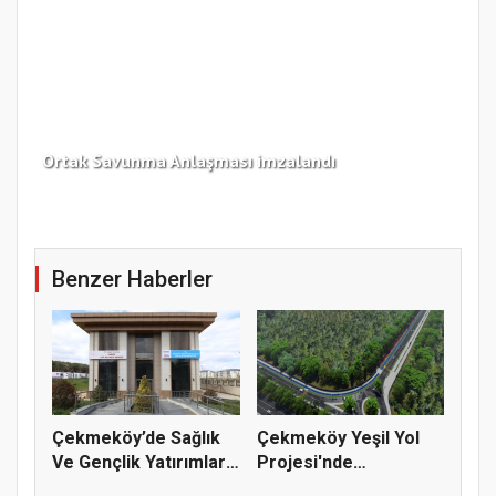
Çek
Ortak Savunma Anlaşması imzalandı
Edi
Benzer Haberler
Çekmeköy’de Sağlık
Çekmeköy Yeşil Yol
Ve Gençlik Yatırımları
Projesi'nde
Dev...
Çalışmalar Baş...