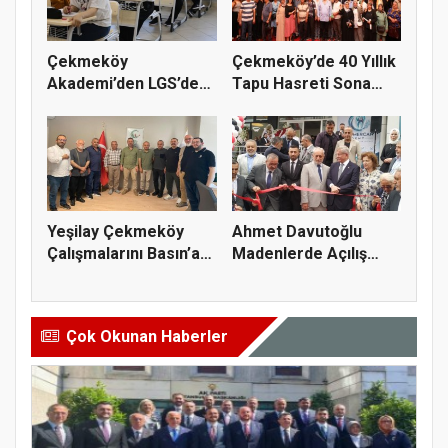
Çekmeköy
Çekmeköy’de 40 Yıllık
Akademi’den LGS’de
Tapu Hasreti Sona
Büyük Başarı
Erdi
Yeşilay Çekmeköy
Ahmet Davutoğlu
Çalışmalarını Basın’a
Madenlerde Açılış
Anlatt...
Yaptı
Çok Okunan Haberler