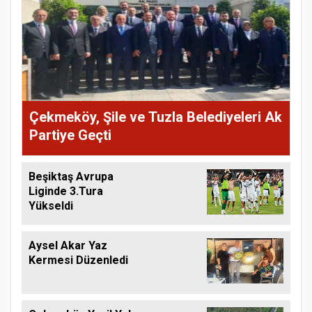
Çekmeköy, Şile ve Tuzla Belediyeleri Ak
Partiye Geçti
Beşiktaş Avrupa
Liginde 3.Tura
Yükseldi
Aysel Akar Yaz
Kermesi Düzenledi