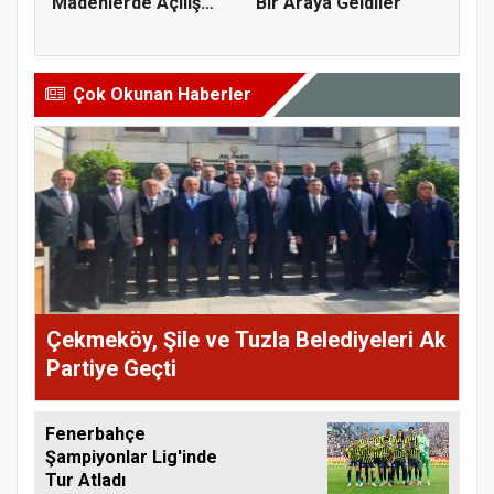
Madenlerde Açılış
Bir Araya Geldiler
Yaptı
Çok Okunan Haberler
Çekmeköy, Şile ve Tuzla Belediyeleri Ak
Partiye Geçti
Fenerbahçe
Şampiyonlar Lig'inde
Tur Atladı