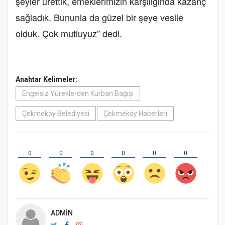
şeyler ürettik, emeklerimizin karşılığında kazanç
sağladık. Bununla da güzel bir şeye vesile
olduk. Çok mutluyuz” dedi.
Anahtar Kelimeler:
Engelsiz Yüreklerden Kurban Bağışı
Çekmeköy Belediyesi
Çekmeköy Haberleri
0
0
0
0
0
0
ADMIN