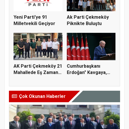
Yeni Parti'ye 91
Ak Parti Çekmeköy
Milletvekili Geçiyor
Piknikte Buluştu
AK Parti Çekmeköy 21
Cumhurbaşkanı
Mahallede Eş Zamanlı
Erdoğan" Kavgaya,
Sah...
Polemiğe Ayır...
Çok Okunan Haberler