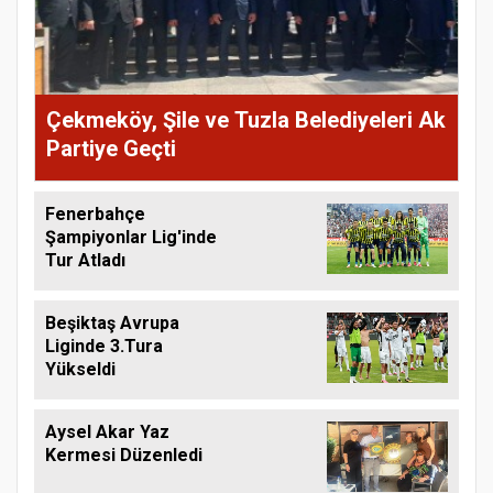
Çekmeköy, Şile ve Tuzla Belediyeleri Ak
Partiye Geçti
Fenerbahçe
Şampiyonlar Lig'inde
Tur Atladı
Beşiktaş Avrupa
Liginde 3.Tura
Yükseldi
Aysel Akar Yaz
Kermesi Düzenledi