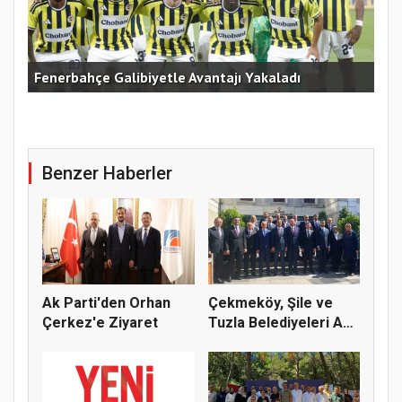
Fenerbahçe Galibiyetle Avantajı Yakaladı
Çek
Benzer Haberler
Ak Parti'den Orhan
Çekmeköy, Şile ve
Çerkez'e Ziyaret
Tuzla Belediyeleri Ak
Parti...