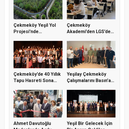
Çekmeköy Yeşil Yol
Çekmeköy
Projesi'nde
Akademi’den LGS’de
Çalışmalar Baş...
Büyük Başarı
Çekmeköy’de 40 Yıllık
Yeşilay Çekmeköy
Tapu Hasreti Sona
Çalışmalarını Basın’a
Erdi
Anlatt...
Ahmet Davutoğlu
Yeşil Bir Gelecek İçin