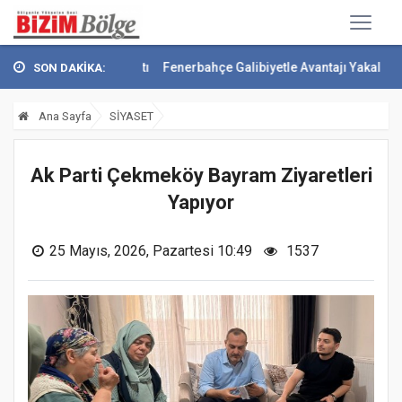
 Pençesini Attı
Fenerbahçe Galibiyetle Avantajı Yakaladı
Çekmeköy 
SON DAKİKA:
Ana Sayfa
SİYASET
Ak Parti Çekmeköy Bayram Ziyaretleri
Yapıyor
25 Mayıs, 2026, Pazartesi 10:49
1537