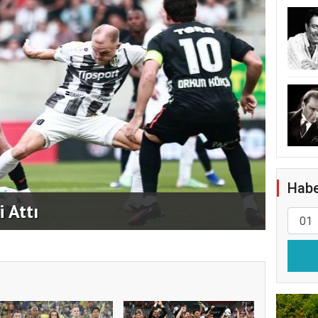
Habe
 Attı
Fener