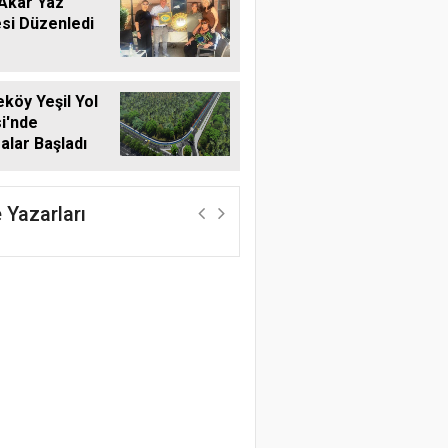
Akar Yaz
si Düzenledi
öy Yeşil Yol
i'nde
alar Başladı
 Yazarları