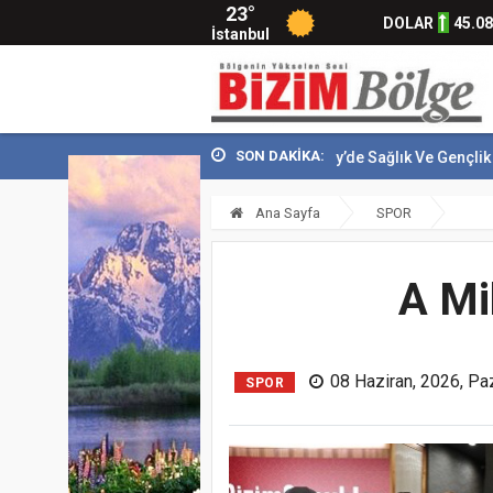
23°
DOLAR
45.0
İstanbul
SON DAKİKA:
Çekmeköy’de Sağlık Ve Gençlik Yatırımları Dev.
Ana Sayfa
SPOR
A Mi
08 Haziran, 2026, Pa
SPOR