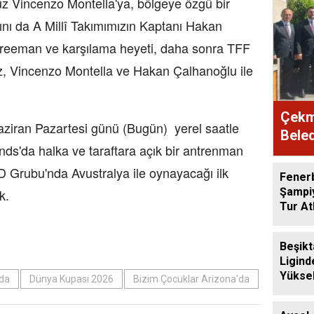
üz Vincenzo Montella'ya, bölgeye özgü bir
ını da A Millî Takımımızın Kaptanı Hakan
Freeman ve karşılama heyeti, daha sonra TFF
z, Vincenzo Montella ve Hakan Çalhanoğlu ile
Çekme
an Pazartesi günü (Bugün) yerel saatle
Beled
nds'da halka ve taraftara açık bir antrenman
 Grubu'nda Avustralya ile oynayacağı ilk
Fener
Şampiy
k.
Tur At
Beşikt
Ligind
Yüksel
da
Dünya Kupası 2026
Bizim Çocuklar Arizona'da