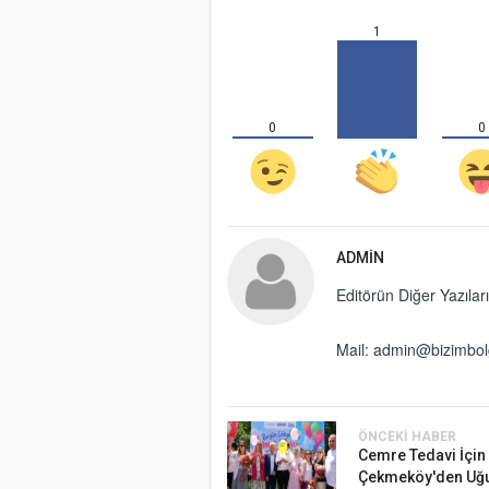
1
0
0
ADMIN
Editörün Diğer Yazıları
Mail: admin@bizimbo
ÖNCEKI HABER
Cemre Tedavi İçin
Çekmeköy'den Uğu