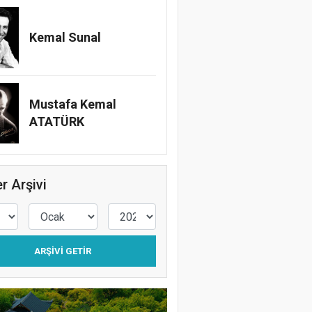
Kemal Sunal
Mustafa Kemal
ATATÜRK
r Arşivi
bahçe Galibiyetle Avantajı Yakaladı
ARŞIVI GETIR