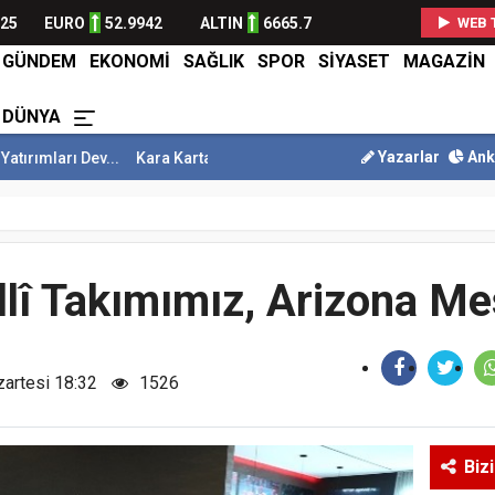
825
EURO
52.9942
ALTIN
6665.7
WEB 
GÜNDEM
EKONOMİ
SAĞLIK
SPOR
SİYASET
MAGAZİN
DÜNYA
Yazarlar
Ank
..
Kara Kartal Pençesini Attı
Fenerbahçe Galibiyetle Avantajı Yaka
llî Takımımız, Arizona Me
zartesi 18:32
1526
Biz