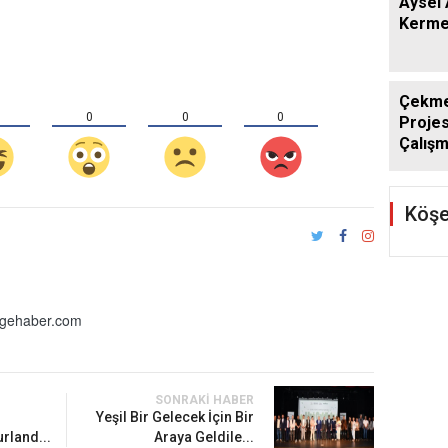
Aysel 
Kerme
Çekmek
0
0
0
Projes
Çalışm
Köşe
lgehaber.com
SONRAKI HABER
Yeşil Bir Gelecek İçin Bir
rland...
Araya Geldile...