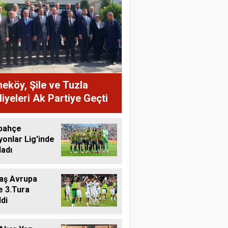
köy, Şile ve Tuzla
iyeleri Ak Partiye Geçti
bahçe
onlar Lig'inde
ladı
aş Avrupa
e 3.Tura
di