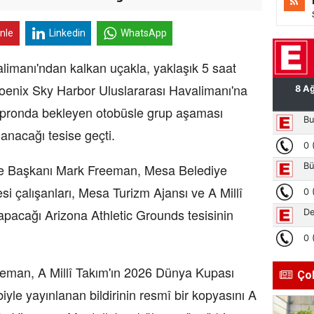
inle
Linkedin
WhatsApp
ı'ndan kalkan uçakla, yaklaşık 5 saat
oenix Sky Harbor Uluslararası Havalimanı'na
, apronda bekleyen otobüsle grup aşaması
anacağı tesise geçti.
şkanı Mark Freeman, Mesa Belediye
si çalışanları, Mesa Turizm Ajansı ve A Millî
apacağı Arizona Athletic Grounds tesisinin
 A Millî Takım'ın 2026 Dünya Kupası
Ço
le yayınlanan bildirinin resmî bir kopyasını A