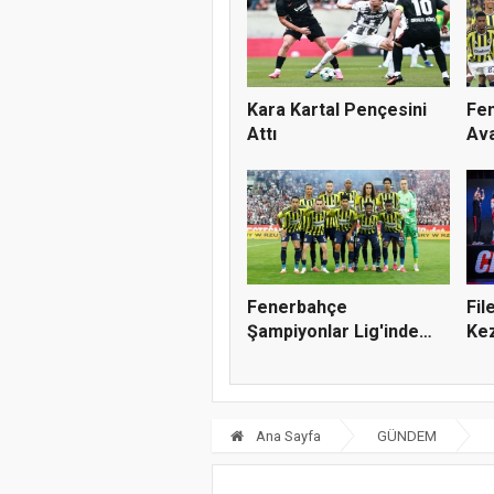
Kara Kartal Pençesini
Fen
Attı
Ava
Fenerbahçe
Fil
Şampiyonlar Lig'inde
Kez
Tur Atladı
Ana Sayfa
GÜNDEM