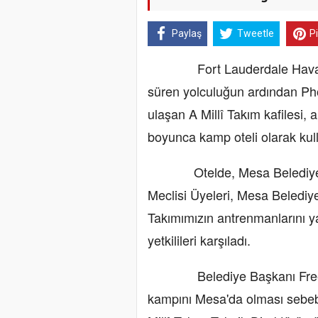
Paylaş
Tweetle
P
Fort Lauderdale Havaliman
süren yolculuğun ardından Ph
ulaşan A Millî Takım kafilesi
boyunca kamp oteli olarak kull
Otelde, Mesa Belediye Ba
Meclisi Üyeleri, Mesa Belediye
Takımımızın antrenmanlarını y
yetkilileri karşıladı.
Belediye Başkanı Freeman,
kampını Mesa'da olması sebebiy